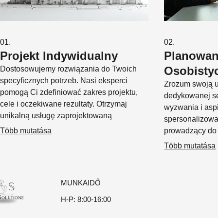
01.
02.
Projekt Indywidualny
Planowan
Osobisty
Dostosowujemy rozwiązania do Twoich
specyficznych potrzeb. Nasi eksperci
Zrozum swoją u
pomogą Ci zdefiniować zakres projektu,
dedykowanej se
cele i oczekiwane rezultaty. Otrzymaj
wyzwania i aspi
unikalną usługę zaprojektowaną
spersonalizowa
specjalnie dla Ciebie.
Több mutatása
prowadzący do
jest pomoc w e
Több mutatása
MUNKAIDŐ
H-P: 8:00-16:00