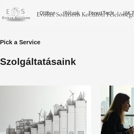
Otthon
Rólunk
ForestTech
JAK T
Evolux Solutions Korlátotl Felelősség
Pick a Service
Szolgáltatásaink